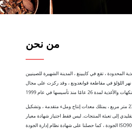
من نحن
ذية المحدودة ، تقع في كايبينغ ، المدينة الشهيرة للصينيين
هر اللؤلؤ في مقاطعة قوانغدونغ ، وقد ركزت على مجال
المصنع ، الذي يغطي حوالي 23،000 متر مربع ، يمتلك معدات إنتاج وملء متقدمة ، وتشكيل
تقليدي إلى تعبئة المنتجات. ليس فقط اجتياز شهادة معيار
الجودة ، كما حصلنا على شهادة نظام إدارة الجودة ISO9001 ، شهادة نظام HACCP وهلم