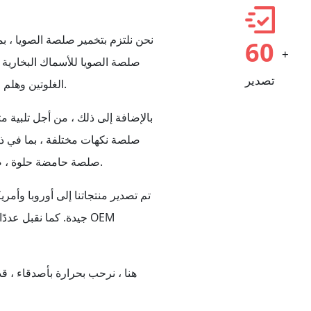
نحن نلتزم بتخمير صلصة الصويا ، بم
60
+
صلصة الصويا للأسماك البخارية ، 
تصدير
الغلوتين وهلم جرا ، من فول الصويا المتفوقة بالطريقة الصينية التقليدية.
بالإضافة إلى ذلك ، من أجل تلبية مت
صلصة نكهات مختلفة ، بما في ذ
صلصة حامضة حلوة ، صلصة الفلفل التايلاندية الحلوة ، صلصة تيرياكي وهلم جرا.
تم تصدير منتجاتنا إلى أوروبا وأمر
جيدة. كما نقبل عددًا
هنا ، نرحب بحرارة بأصدقاء ، ق