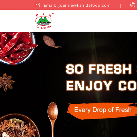

Email: joanne@lishidafood.com
|
