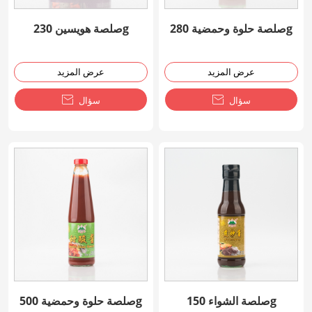
صلصة حلوة وحمضية 280g
صلصة هويسين 230g
عرض المزيد
عرض المزيد
سؤال

سؤال

صلصة الشواء 150g
صلصة حلوة وحمضية 500g