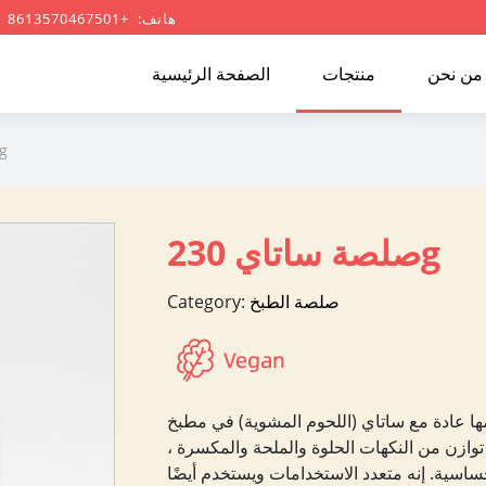
هاتف: +8613570467501
من نحن
منتجات
الصفحة الرئيسية
صلصة ساتاي 30g
صلصة ساتاي 230g
صلصة الطبخ
Category:
ا عادة مع ساتاي (اللحوم المشوية) في مطبخ
ازن من النكهات الحلوة والملحة والمكسرة ،
للحساسية. إنه متعدد الاستخدامات ويستخدم أيضًا