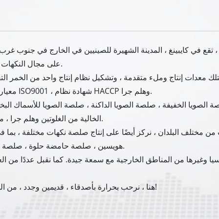
ة ، تقع في كايبينغ ، المدينة الشهيرة للصينيين في الخارج في جنوب غرب
على مجال النكهات والأغذية لمدة 26 عامًا منذ تأسيسها في عام 1999.
ي حوالي 23،000 متر مربع ، يمتلك معدات إنتاج وملء متقدمة ، وتشكيل نظام إنتاج واحد 
معيار الجودة ، كما حصلنا على شهادة نظام إدارة الجودة ISO9001 ، شهادة نظام HACCP وهلم جرا.
 الصويا الخفيفة ، صلصة الصويا الداكنة ، صلصة الصويا للأسماك البخاري
الخالية من الغلوتين وهلم جرا ، من فول الصويا المتفوقة بالطريقة الصينية التقليدية.
ات من مختلف البلدان ، نركز أيضًا على إنتاج صلصة نكهات مختلفة ، بم
هويسين ، صلصة حامضة حلوة ، صلصة الفلفل التايلاندية الحلوة ، صلصة تيرياكي وهلم جرا.
وآسيا وغيرها من المناطق الخارجية مع سمعة جيدة. كما نقبل عددًا من ال
هنا ، نرحب بحرارة بأصدقاء ، قديمين وجدد ، من الداخل والخارج ، للتعاون معنا لمستقبل أكثر إشراقاً!