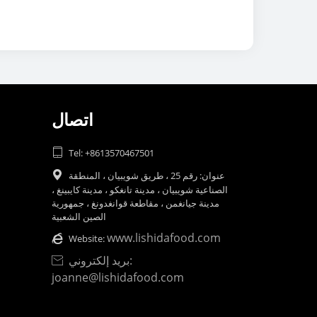
اتصال

Tel: +8613570467501
عنوان: رقم 25 ، طريق شويبيان ، المنطقة

الصناعية شويبيان ، مدينة تانغكو ، مدينة كايبينغ ،
مدينة جيانغمن ، مقاطعة قوانغدونغ ، جمهورية
الصين الشعبية
www.lishidafood.com

Website:
بريد إلكتروني:

joanne@lishidafood.com