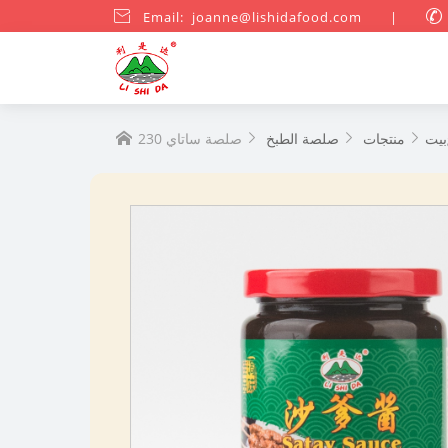

Email: joanne@lishidafood.com
|

2
بيت
منتجات
صلصة الطبخ



