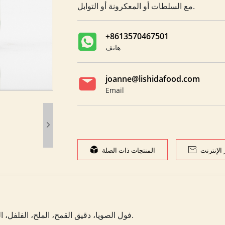
مع السلطات أو المعكرونة أو التوابل.
+8613570467501
هاتف
joanne@lishidafood.com
Email

الإنترنت

المنتجات ذات الصلة

فول الصويا، دقيق القمح، الملح، الفلفل، الماء، الفول السوداني، الثوم، الجمبري، التوابل، إلخ.