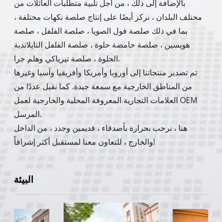
بالإضافة إلى ذلك ، من أجل تلبية متطلبات العائلات من
مختلف البلدان ، نركز أيضًا على إنتاج صلصة نكهات مختلفة ،
بما في ذلك صلصة فول الصويا ، صلصة الفلفل ، صلصة
هويسين ، صلصة حامضة حلوة ، صلصة الفلفل التايلاندية
الحلوة ، صلصة تيرياكي وهلم جرا.
تم تصدير منتجاتنا إلى أوروبا وأمريكا وأفريقيا وآسيا وغيرها
من المناطق الخارجية مع سمعة جيدة. كما نقبل عددًا من
العلامات التجارية المعروفة المحلية والخارجية لعمل OEM
المرسل.
هنا ، نرحب بحرارة بأصدقاء ، قديمين وجدد ، من الداخل
والخارج ، للتعاون معنا لمستقبل أكثر إشراقاً!
البيئة