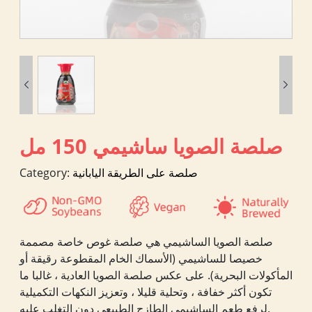


صلصة الصويا ساشيمي 150 مل
صلصة على الطريقة اليابانية
Category:
صلصة الصويا الساشيمي هي صلصة غوص خاصة مصممة
خصيصا للساشيمي (الأسماك الخام المقطوعة رقيقة أو
المأكولات البحرية). على عكس صلصة الصويا العادية ، غالبا ما
تكون أكثر خفافة ، وتحلية قليلا ، وتعزيز النكهات التكميلية
لرفع طعم الساشيمي الطازج الطبيعي دون التغلب عليه.