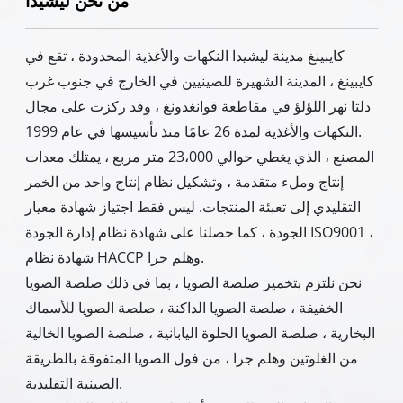
من نحن ليشيدا
كايبينغ مدينة ليشيدا النكهات والأغذية المحدودة ، تقع في
كايبينغ ، المدينة الشهيرة للصينيين في الخارج في جنوب غرب
دلتا نهر اللؤلؤ في مقاطعة قوانغدونغ ، وقد ركزت على مجال
النكهات والأغذية لمدة 26 عامًا منذ تأسيسها في عام 1999.
المصنع ، الذي يغطي حوالي 23،000 متر مربع ، يمتلك معدات
إنتاج وملء متقدمة ، وتشكيل نظام إنتاج واحد من الخمر
التقليدي إلى تعبئة المنتجات. ليس فقط اجتياز شهادة معيار
الجودة ، كما حصلنا على شهادة نظام إدارة الجودة ISO9001 ،
شهادة نظام HACCP وهلم جرا.
نحن نلتزم بتخمير صلصة الصويا ، بما في ذلك صلصة الصويا
الخفيفة ، صلصة الصويا الداكنة ، صلصة الصويا للأسماك
البخارية ، صلصة الصويا الحلوة اليابانية ، صلصة الصويا الخالية
من الغلوتين وهلم جرا ، من فول الصويا المتفوقة بالطريقة
الصينية التقليدية.