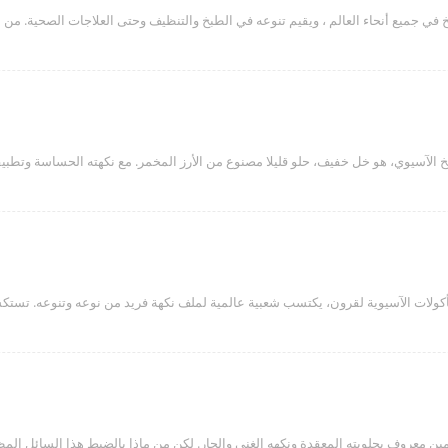
جميع أنحاء العالم ، ويقيم تنوعه في الطبخ والتنظيف وحتى العلاجات الصحية. من بين 
الآسيوي، هو خل خفيف، حلو قليلا مصنوع من الأرز المخمر. مع نكهته الحساسة وتطبيقا
كولات الآسيوية لقرون، يكتسب شعبية عالمية لملف نكهة فريد من نوعه وتنوعه. تستك
ن معروف بحلويته المعقدة ونكهه الغني والحار. لكن من ماذا بالضبط هذا السائل الم