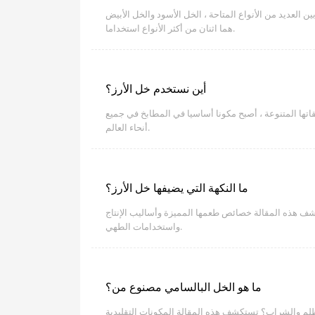
العديد من الأنواع المتاحة ، الخل الأسود والخل الأبيض
هما اثنان من أكثر الأنواع استخداما.
أين نستخدم خل الأرز؟
تها المتنوعة ، أصبح مكونا أساسيا في المطابخ في جميع
أنحاء العالم.
ما النكهة التي يضيفها خل الأرز؟
شف هذه المقالة خصائص طعمها المميزة وأساليب الإنتاج
واستخدامات الطهي.
ما هو الخل البالسامي مصنوع من؟
ظلم والشراب؟ تستكشف هذه المقالة المكونات التقليدية