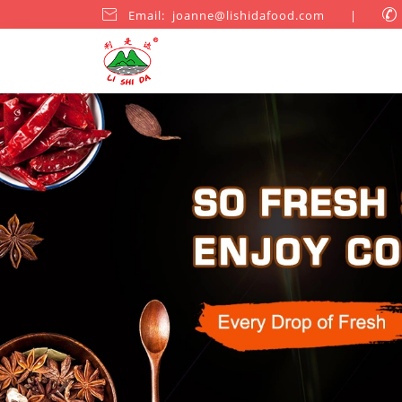

Email: joanne@lishidafood.com
|
