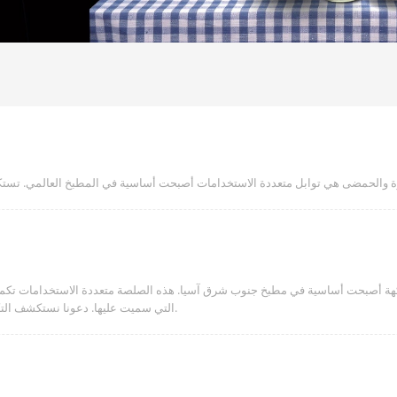
كهة أصبحت أساسية في مطبخ جنوب شرق آسيا. هذه الصلصة متعددة الاستخدامات تكمل
التي سميت عليها. دعونا نستكشف التكوين والاختلافات والأهمية الثقافية لهذه الصلصة المحبوبة.