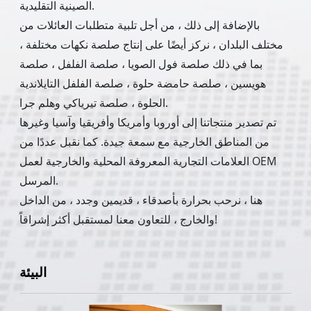
الصينية التقليدية.
بالإضافة إلى ذلك ، من أجل تلبية متطلبات العائلات من
مختلف البلدان ، نركز أيضًا على إنتاج صلصة نكهات مختلفة ،
بما في ذلك صلصة فول الصويا ، صلصة الفلفل ، صلصة
هويسين ، صلصة حامضة حلوة ، صلصة الفلفل التايلاندية
الحلوة ، صلصة تيرياكي وهلم جرا.
تم تصدير منتجاتنا إلى أوروبا وأمريكا وأفريقيا وآسيا وغيرها
من المناطق الخارجية مع سمعة جيدة. كما نقبل عددًا من
العلامات التجارية المعروفة المحلية والخارجية لعمل OEM
المرسل.
هنا ، نرحب بحرارة بأصدقاء ، قديمين وجدد ، من الداخل
والخارج ، للتعاون معنا لمستقبل أكثر إشراقاً!
البيئة