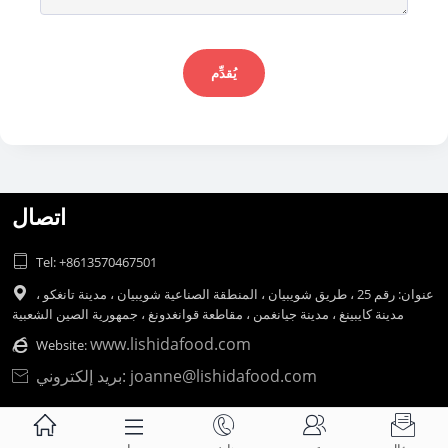
يُقدِّم
اتصال

Tel: +8613570467501
عنوان: رقم 25 ، طريق شويبيان ، المنطقة الصناعية شويبيان ، مدينة تانغكو ،

مدينة كايبينغ ، مدينة جيانغمن ، مقاطعة قوانغدونغ ، جمهورية الصين الشعبية
www.lishidafood.com

Website:
بريد إلكتروني: joanne@lishidafood.com





