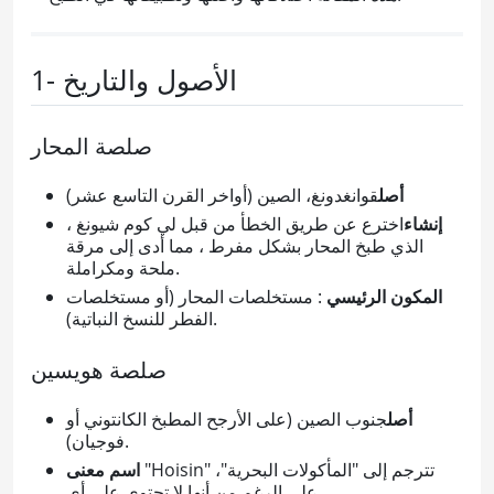
1- الأصول والتاريخ
صلصة المحار
أصل
قوانغدونغ، الصين (أواخر القرن التاسع عشر)
إنشاء
اخترع عن طريق الخطأ من قبل لي كوم شيونغ ،
الذي طبخ المحار بشكل مفرط ، مما أدى إلى مرقة
ملحة ومكراملة.
المكون الرئيسي
: مستخلصات المحار (أو مستخلصات
الفطر للنسخ النباتية).
صلصة هويسين
أصل
جنوب الصين (على الأرجح المطبخ الكانتوني أو
فوجيان).
"Hoisin" تترجم إلى "المأكولات البحرية"،
اسم معنى
على الرغم من أنها لا تحتوي على أي.