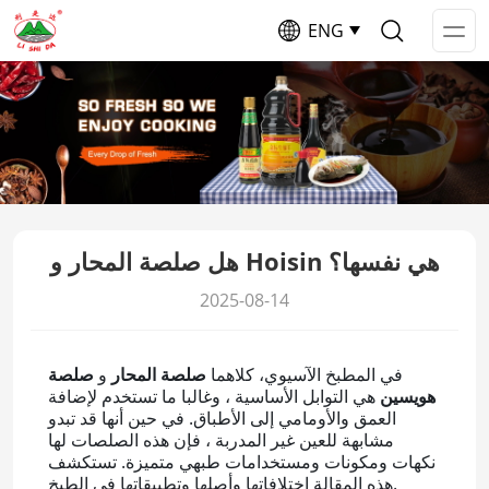
ENG
Op
Me
هل صلصة المحار و Hoisin هي نفسها؟
2025-08-14
في المطبخ الآسيوي، كلاهما
صلصة المحار
و
صلصة
هويسين
هي التوابل الأساسية ، وغالبا ما تستخدم لإضافة
العمق والأومامي إلى الأطباق. في حين أنها قد تبدو
مشابهة للعين غير المدربة ، فإن هذه الصلصات لها
نكهات ومكونات ومستخدامات طبهي متميزة. تستكشف
هذه المقالة اختلافاتها وأصلها وتطبيقاتها في الطبخ.