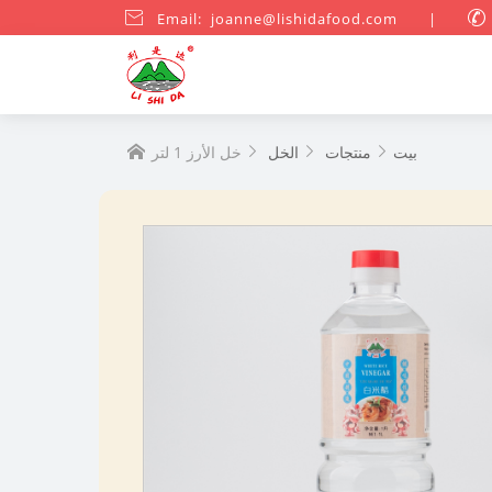

Email: joanne@lishidafood.com
|

بيت
منتجات
الخل
خل الأرز 1 لتر



