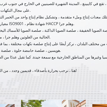
ة ، تقع في كايبينغ ، المدينة الشهيرة للصينيين في الخارج في جنوب غرب
على مجال النكهات والأغذية لمدة 26 عامًا منذ تأسيسها في عام 1999.
ي حوالي 23،000 متر مربع ، يمتلك معدات إنتاج وملء متقدمة ، وتشكيل نظام إنتاج واحد 
معيار الجودة ، كما حصلنا على شهادة نظام إدارة الجودة ISO9001 ، شهادة نظام HACCP وهلم جرا.
 الصويا الخفيفة ، صلصة الصويا الداكنة ، صلصة الصويا للأسماك البخاري
الخالية من الغلوتين وهلم جرا ، من فول الصويا المتفوقة بالطريقة الصينية التقليدية.
ات من مختلف البلدان ، نركز أيضًا على إنتاج صلصة نكهات مختلفة ، بم
هويسين ، صلصة حامضة حلوة ، صلصة الفلفل التايلاندية الحلوة ، صلصة تيرياكي وهلم جرا.
وآسيا وغيرها من المناطق الخارجية مع سمعة جيدة. كما نقبل عددًا من ال
هنا ، نرحب بحرارة بأصدقاء ، قديمين وجدد ، من الداخل والخارج ، للتعاون معنا لمستقبل أكثر إشراقاً!