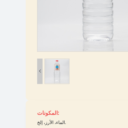

المكونات:
الماء، الأرز، إلخ.