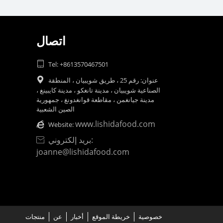
اتصال

Tel: +8613570467501
عنوان: رقم 25 ، طريق شويبيان ، المنطقة

الصناعية شويبيان ، مدينة تانغكو ، مدينة كايبينغ ،
مدينة جيانغمن ، مقاطعة قوانغدونغ ، جمهورية
الصين الشعبية
www.lishidafood.com

Website:
بريد إلكتروني:

joanne@lishidafood.com
خصوصية
خريطة الموقع
أخبار
عن
منتجات