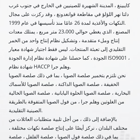
كايبينغ ، المدينة الشهيرة للصينيين في الخارج في جنوب غرب
دلتا نهر اللؤلؤ في مقاطعة قوانغدونغ ، وقد ركزت على مجال
النكهات والأغذية لمدة 26 عامًا منذ تأسيسها في عام 1999.
المصنع ، الذي يغطي حوالي 23،000 متر مربع ، يمتلك معدات
إنتاج وملء متقدمة ، وتشكيل نظام إنتاج واحد من الخمر
التقليدي إلى تعبئة المنتجات. ليس فقط اجتياز شهادة معيار
الجودة ، كما حصلنا على شهادة نظام إدارة الجودة ISO9001 ،
شهادة نظام HACCP وهلم جرا.
نحن نلتزم بتخمير صلصة الصويا ، بما في ذلك صلصة الصويا
الخفيفة ، صلصة الصويا الداكنة ، صلصة الصويا للأسماك
البخارية ، صلصة الصويا الحلوة اليابانية ، صلصة الصويا الخالية
من الغلوتين وهلم جرا ، من فول الصويا المتفوقة بالطريقة
الصينية التقليدية.
بالإضافة إلى ذلك ، من أجل تلبية متطلبات العائلات من
مختلف البلدان ، نركز أيضًا على إنتاج صلصة نكهات مختلفة ،
بما في ذلك صلصة فول الصويا ، صلصة الفلفل ، صلصة