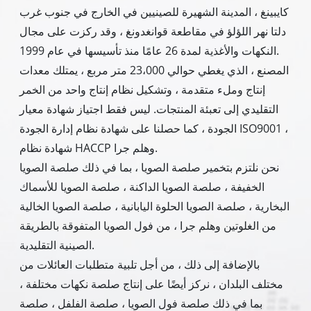
كايبينغ ، المدينة الشهيرة للصينيين في الخارج في جنوب غرب
دلتا نهر اللؤلؤ في مقاطعة قوانغدونغ ، وقد ركزت على مجال
النكهات والأغذية لمدة 26 عامًا منذ تأسيسها في عام 1999.
المصنع ، الذي يغطي حوالي 23،000 متر مربع ، يمتلك معدات
إنتاج وملء متقدمة ، وتشكيل نظام إنتاج واحد من الخمر
التقليدي إلى تعبئة المنتجات. ليس فقط اجتياز شهادة معيار
الجودة ، كما حصلنا على شهادة نظام إدارة الجودة ISO9001 ،
شهادة نظام HACCP وهلم جرا.
نحن نلتزم بتخمير صلصة الصويا ، بما في ذلك صلصة الصويا
الخفيفة ، صلصة الصويا الداكنة ، صلصة الصويا للأسماك
البخارية ، صلصة الصويا الحلوة اليابانية ، صلصة الصويا الخالية
من الغلوتين وهلم جرا ، من فول الصويا المتفوقة بالطريقة
الصينية التقليدية.
بالإضافة إلى ذلك ، من أجل تلبية متطلبات العائلات من
مختلف البلدان ، نركز أيضًا على إنتاج صلصة نكهات مختلفة ،
بما في ذلك صلصة فول الصويا ، صلصة الفلفل ، صلصة