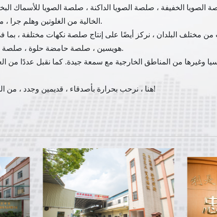
 الصويا الخفيفة ، صلصة الصويا الداكنة ، صلصة الصويا للأسماك البخاري
الخالية من الغلوتين وهلم جرا ، من فول الصويا المتفوقة بالطريقة الصينية التقليدية.
ات من مختلف البلدان ، نركز أيضًا على إنتاج صلصة نكهات مختلفة ، بم
هويسين ، صلصة حامضة حلوة ، صلصة الفلفل التايلاندية الحلوة ، صلصة تيرياكي وهلم جرا.
وآسيا وغيرها من المناطق الخارجية مع سمعة جيدة. كما نقبل عددًا من ال
هنا ، نرحب بحرارة بأصدقاء ، قديمين وجدد ، من الداخل والخارج ، للتعاون معنا لمستقبل أكثر إشراقاً!