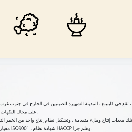
ة ، تقع في كايبينغ ، المدينة الشهيرة للصينيين في الخارج في جنوب غرب
على مجال النكهات والأغذية لمدة 26 عامًا منذ تأسيسها في عام 1999.
ي حوالي 23،000 متر مربع ، يمتلك معدات إنتاج وملء متقدمة ، وتشكيل نظام إنتاج واحد 
معيار الجودة ، كما حصلنا على شهادة نظام إدارة الجودة ISO9001 ، شهادة نظام HACCP وهلم جرا.