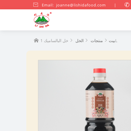

Email: joanne@lishidafood.com
|

خل البالساميك 1L
بيت
منتجات
الخل



